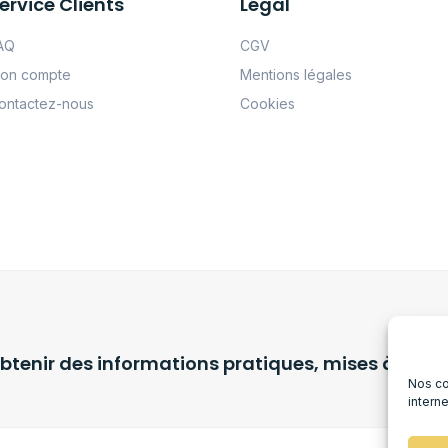
ervice Clients
Légal
AQ
CGV
on compte
Mentions légales
ontactez-nous
Cookies
btenir des informations pratiques, mises à jour 
Nos co
intern