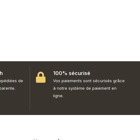
8h
100% sécurisé
xpédiées de
Vos paiements sont sécurisés grâce
parente.
à notre système de paiement en
ligne.