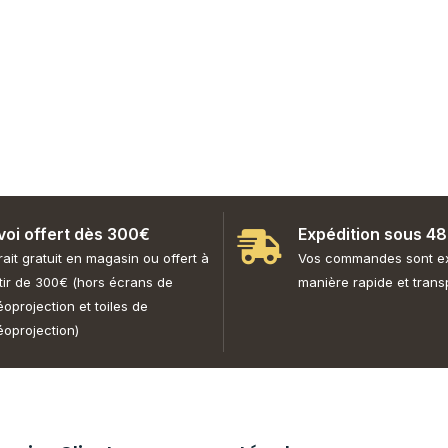
voi offert dès 300€
Expédition sous 4
rait gratuit en magasin ou offert à
Vos commandes sont e
tir de 300€ (hors écrans de
manière rapide et trans
éoprojection et toiles de
éoprojection)