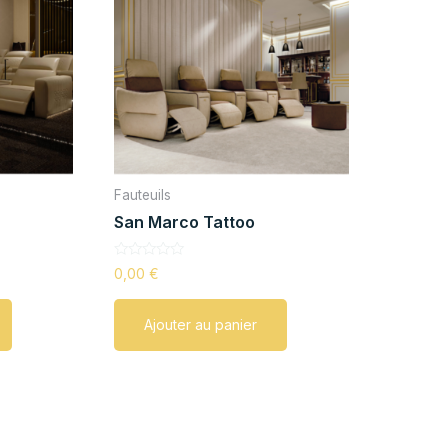
Fauteuils
San Marco Tattoo
Note
0,00
€
0
sur
5
Ajouter au panier