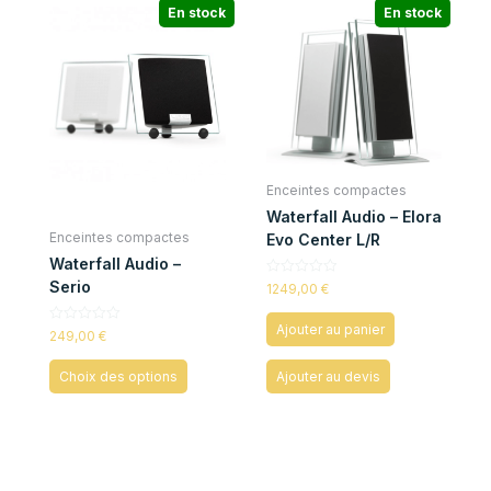
En stock
En stock
Enceintes compactes
Waterfall Audio – Elora
Enceintes compactes
Evo Center L/R
Waterfall Audio –
Serio
Note
1249,00
€
0
sur
5
Ajouter au panier
Note
249,00
€
0
sur
5
Choix des options
Ajouter au devis