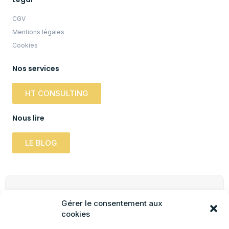
CGV
Mentions légales
Cookies
Nos services
HT CONSULTING
Nous lire
LE BLOG
Newsletter
Gérer le consentement aux
Inscrivez-vous à notre newsletter pour obtenir
cookies
des informations pratiques, mises à jour &
promotions.