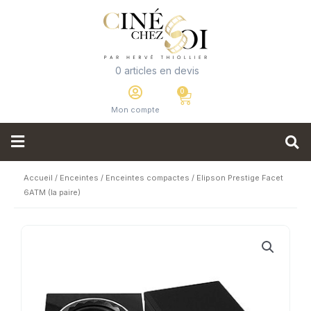
0 articles en devis
Mon compte
Accueil
/
Enceintes
/
Enceintes compactes
/ Elipson Prestige Facet
6ATM (la paire)