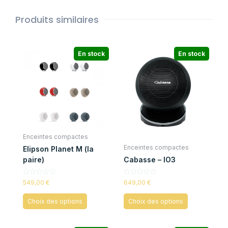
Produits similaires
En stock
En stock
Enceintes compactes
Enceintes compactes
Elipson Planet M (la
paire)
Cabasse – IO3
Note
Note
549,00
€
649,00
€
0
0
sur
sur
5
5
Choix des options
Choix des options