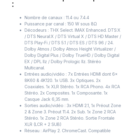
:
Nombre de canaux : 11.4 ou 7.4.4
Puissance par canal : 150 W sous 8Ω
Décodeurs : THX Select. IMAX Enhanced. DTS:X
/ DTS Neural:X / DTS Virtual X / DTS HD Master /
DTS Play-Fi / DTS 5.1 / DTS ES / DTS 96 / 24.
Dolby Atmos / Dolby Atmos Height Virtualizer /
Dolby Digital Plus / Dolby TrueHD / Dolby Digital
EX / DPL IIz / Dolby Prologic IIz. Stéréo
Multicanal.
Entrées audio/vidéo : 7x Entrées HDMI dont 6x
8K60 & 4K120. 1x USB. 3x Optiques. 2x
Coaxiales. 1x XLR Stéréo. 1x RCA Phono. 4x RCA
Stéréo. 2x Composites. 1x Composante. 1x
Casque Jack 6,35 mm.
Sorties audio/vidéo : 3x HDMI 2.1, 1x Préout Zone
2 & Zone 3. Préout 11.4. 2x Sub. 1x Zone 2 RCA
Stéréo. 1x Zone 2 RCA Stéréo. Sortie Frontale
XLR (LCR + 2 SUB)
Réseau : AirPlay 2. ChromeCast. Compatible