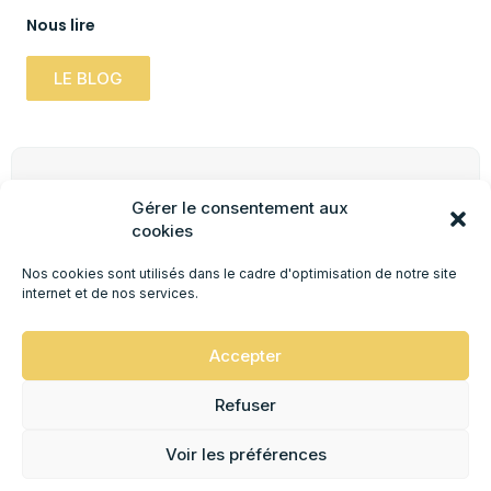
Nous lire
LE BLOG
Newsletter
Gérer le consentement aux
Inscrivez-vous à notre newsletter pour obtenir
cookies
des informations pratiques, mises à jour &
promotions.
Nos cookies sont utilisés dans le cadre d'optimisation de notre site
internet et de nos services.
JE M'INSCRIS !
Accepter
Refuser
© 2026 - Ciné Chez Soi | Réalisé par
Group Easy-Web
Voir les préférences