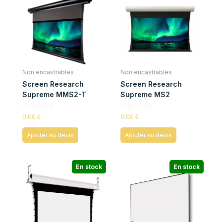
Non encastrables
Non encastrables
Screen Research
Screen Research
Supreme MMS2-T
Supreme MS2
Note
Note
0,00
€
0,00
€
0
0
sur
sur
5
5
Ajouter au devis
Ajouter au devis
En stock
En stock