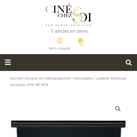
0 articles en devis
Mon compte
Accueil
/
Écrans de vidéoprojection
/
Déroulants
/ Lumene Coliseum
Acoustic UHD 4K 16/9