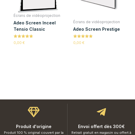
Écrans de vidéoprojection
Écrans de vidéoprojection
Adeo Screen Inceel
Tensio Classic
Adeo Screen Prestige
Note
Note
0,00
€
0,00
€
5.00
5.00
sur 5
sur 5
Produit d'origine
Envoi offert dès 300€
Produit 100 % original couvert par la
Retrait gratuit en magasin ou offert à