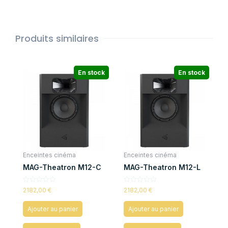
Produits similaires
En stock
En stock
Enceintes cinéma
Enceintes cinéma
MAG-Theatron M12-C
MAG-Theatron M12-L
Note
Note
2182,00
€
2182,00
€
0
0
sur
sur
5
5
Ajouter au panier
Ajouter au panier