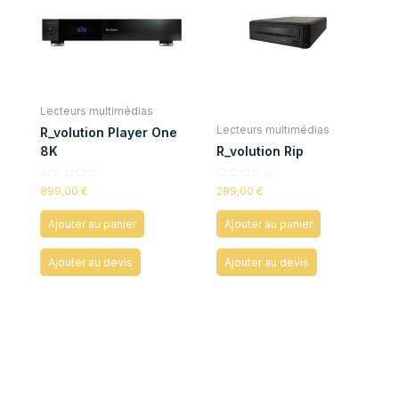
Lecteurs multimédias
Lecteurs multimédias
R_volution Player One
8K
R_volution Rip
Note
Note
899,00
€
299,00
€
0
0
sur
sur
5
5
Ajouter au panier
Ajouter au panier
Ajouter au devis
Ajouter au devis