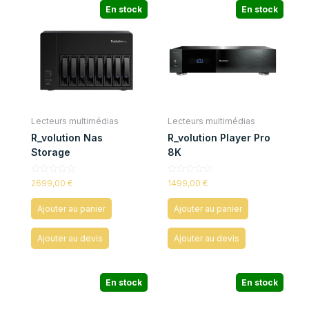
En stock
En stock
Lecteurs multimédias
Lecteurs multimédias
R_volution Nas
R_volution Player Pro
Storage
8K
Note
Note
2699,00
€
1499,00
€
0
0
sur
sur
5
5
Ajouter au panier
Ajouter au panier
Ajouter au devis
Ajouter au devis
En stock
En stock