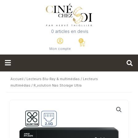
0 articles en devis
Mon compte
Accueil
/
Lecteurs Blu-Ray & multimédias
/
Lecteurs
multimédias
/ R_volution Nas Storage Ultra