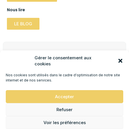
Nous lire
LE BLOG
Newsletter
Gérer le consentement aux
Inscrivez-vous à notre newsletter pour obtenir
cookies
des informations pratiques, mises à jour &
promotions.
Nos cookies sont utilisés dans le cadre d'optimisation de notre site
internet et de nos services.
JE M'INSCRIS !
Accepter
Refuser
© 2026 - Ciné Chez Soi | Réalisé par
Group Easy-Web
Voir les préférences