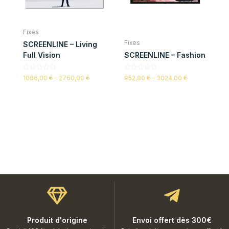
Fixes
Fixes
SCREENLINE – Living
Full Vision
SCREENLINE – Fashion
Note
Note
1086,00
€
–
2760,00
€
952,80
€
–
3024,00
€
0
0
sur
sur
5
5
Produit d'origine
Envoi offert dès 300€