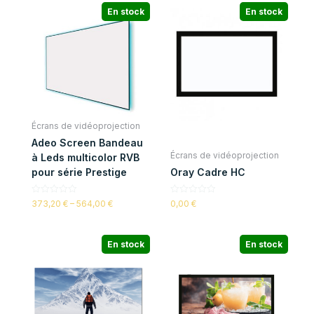
En stock
En stock
Écrans de vidéoprojection
Adeo Screen Bandeau
Écrans de vidéoprojection
à Leds multicolor RVB
pour série Prestige
Oray Cadre HC
Note
Note
373,20
€
–
564,00
€
0,00
€
0
0
sur
sur
5
5
En stock
En stock