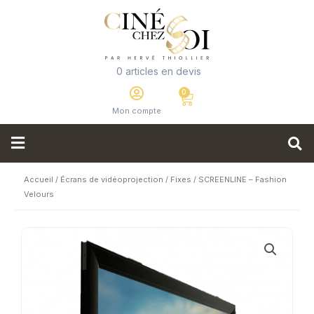
0 articles en devis
Mon compte
Accueil
/
Écrans de vidéoprojection
/
Fixes
/ SCREENLINE – Fashion
Velours